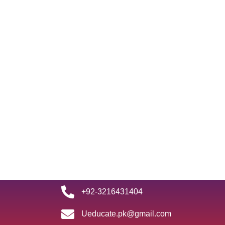
+92-3216431404
Ueducate.pk@gmail.com