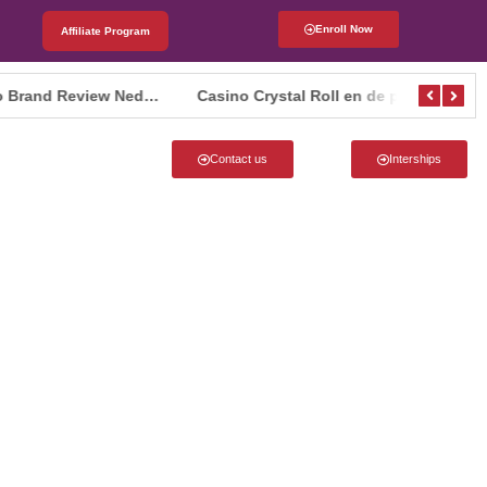
Enroll Now
Affiliate Program
Rainbet Casino Brand Review Nederland
Casino Crystal Roll en de populariteit van mobiel casino gebruik
Contact us
Interships