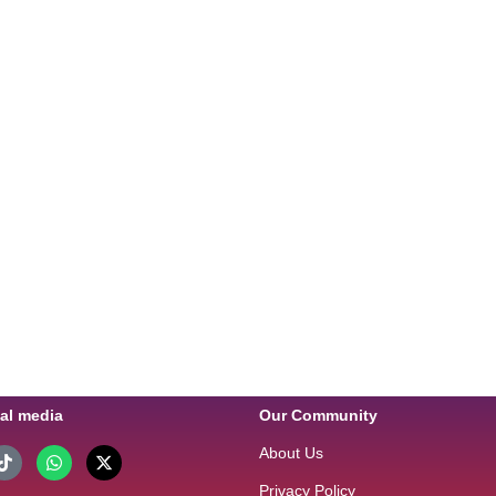
ial media
Our Community
About Us
Privacy Policy