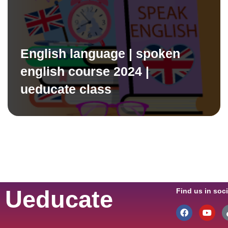
English language | spoken
english course 2024 |
ueducate class
Ueducate
Find us in soc