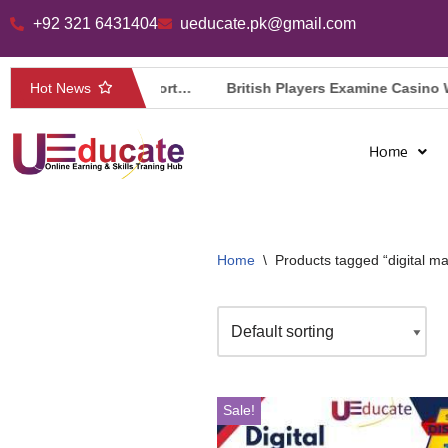
+92 321 6431404
ueducate.pk@gmail.com
Skip
to
Hot News
Casino Spacehills tijdens een korte mobiele pauze
British Players 
content
Home
Home
\
Products tagged “digital mar
Sale!