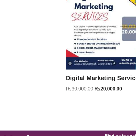
Digital Marketing Servi
₨
30,000.00
₨
20,000.00
Find us in soc