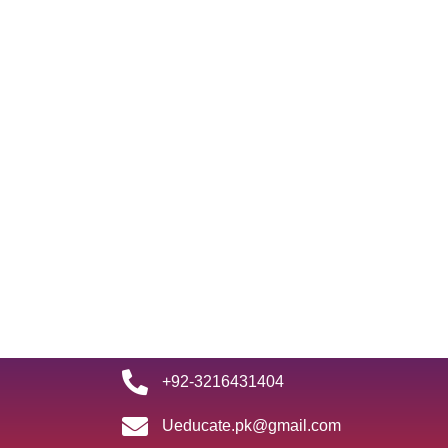
+92-3216431404
Ueducate.pk@gmail.com