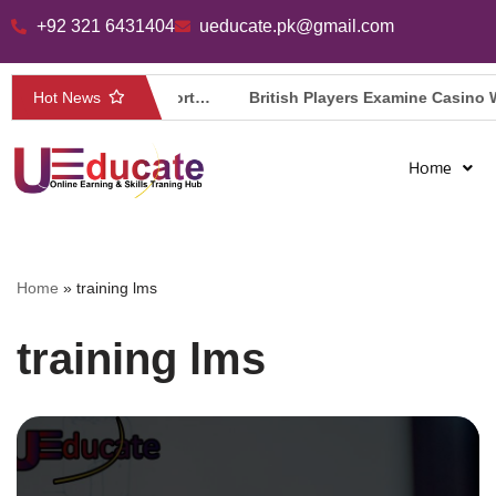
+92 321 6431404
ueducate.pk@gmail.com
Skip
to
Hot News
Casino Spacehills tijdens een korte mobiele pauze
British Players Examin
content
Home
Home
»
training lms
training lms