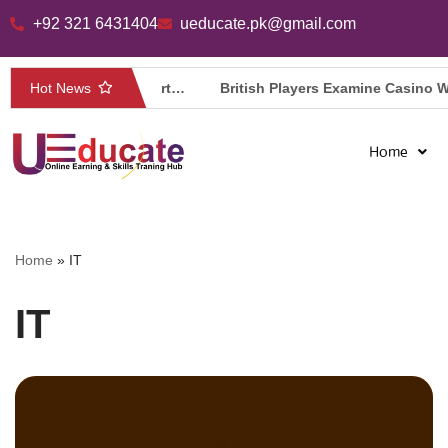
+92 321 6431404
ueducate.pk@gmail.com
Skip
to
Hot News
Casino Spacehills tijdens een korte mobiele pauze
British Players Examine Casino Withdrawa
content
Home
Home
»
IT
IT