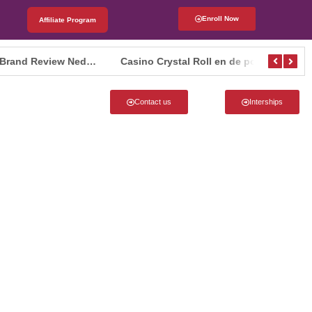
Enroll Now
Affiliate Program
Rainbet Casino Brand Review Nederland
Casino Crystal Roll en de populariteit van mobiel casino gebruik
B
Contact us
Interships