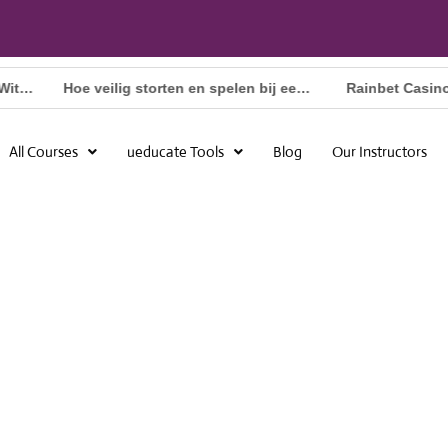
hdrawal Limits at Jokabet Casino UK
Hoe veilig storten en spelen bij een online casino met Apple Pay in Nederland
All Courses
ueducate Tools
Blog
Our Instructors