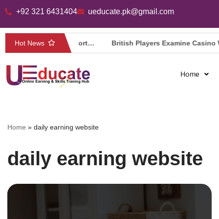
+92 321 6431404
ueducate.pk@gmail.com
Skip
to
Hot News
Casino Spacehills tijdens een korte mobiele pauze
British Players Examine Casino Wit
content
Home
Home
»
daily earning website
daily earning website