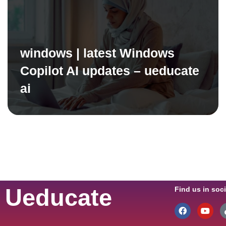
windows | latest Windows
Copilot AI updates – ueducate
ai
Ueducate
Find us in soc