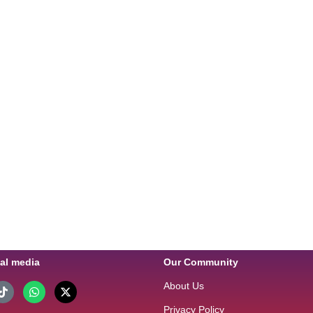
ial media
Our Community
About Us
Privacy Policy