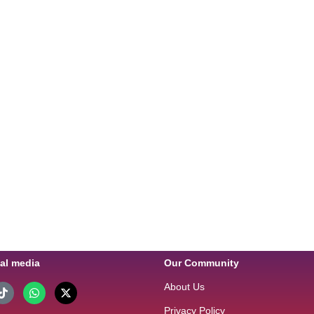
ial media
Our Community
About Us
Privacy Policy