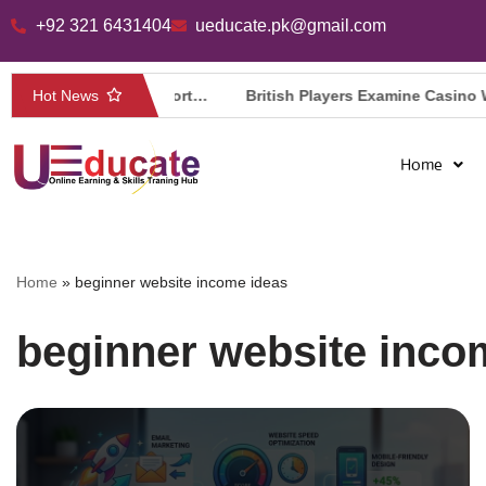
+92 321 6431404
ueducate.pk@gmail.com
Skip
to
Hot News
Casino Spacehills tijdens een korte mobiele pauze
British Players Examine Casino Wit
content
Home
Home
»
beginner website income ideas
beginner website inco