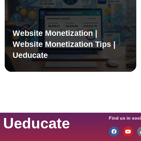
Website Monetization |
Website Monetization Tips |
Ueducate
Ueducate
Find us in soc