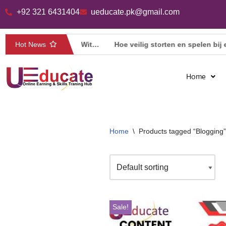
+92 321 6431404
ueducate.pk@gmail.com
Skip
to
Hot News
British Players Examine Casino Withdrawal Limits at Jokabet Casino UK
Hoe veilig storten en spelen bij een
content
Home
Home
\
Products tagged “Blogging”
Sale!